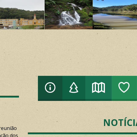
NOTÍCI
 reunião
ação dos